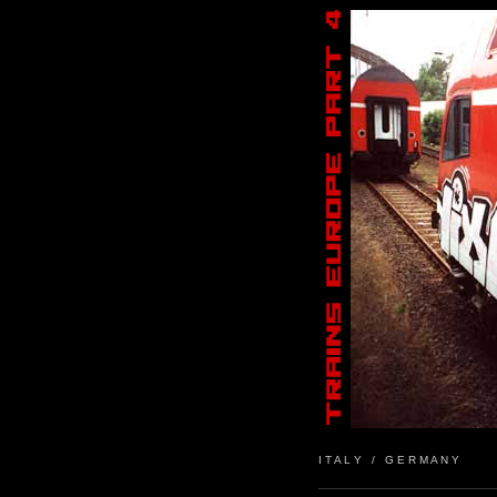
I T A L Y / G E R M A N Y