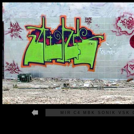
M I R C 4 M B K S O N I K V S K C 4