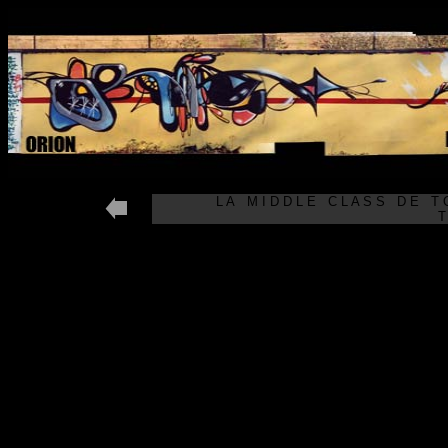
L A M I D D L E C L A S S D E T 
T