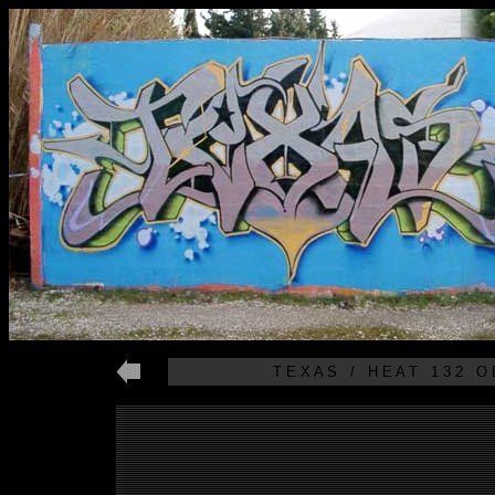
T E X A S / H E A T 1 3 2 O D