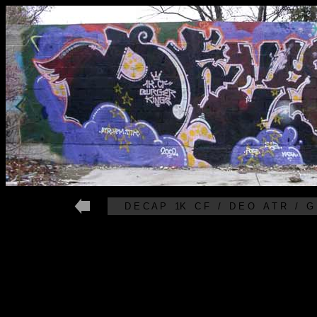
D E C A P 1K C F / D E O A T R / G E 