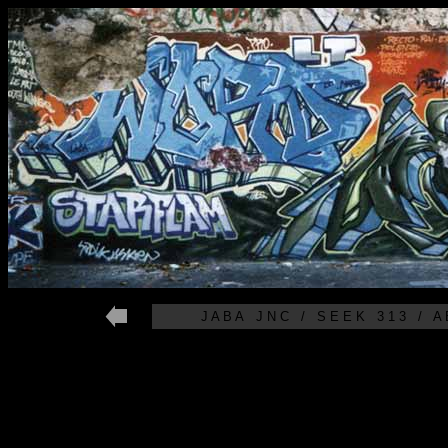
J A B A J N C / S E E K 3 1 3 / A B