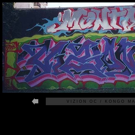
V I Z I O N O C / K O N G O M A 