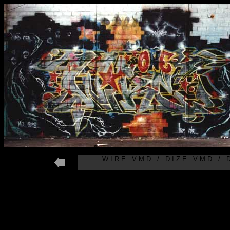
W I R E V M D / D I Z E V M D / D 