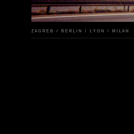
Z A G R E B / B E R L I N / L Y O N / M I L A N